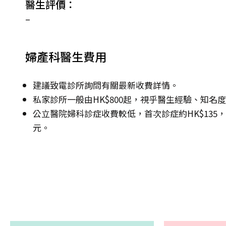
醫生評價：
–
婦產科醫生費用
建議致電診所詢問有關最新收費詳情。
私家診所一般由HK$800起，視乎醫生經驗、知名
公立醫院婦科診症收費較低，首次診症約HK$135，其後
元。