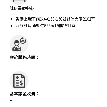
誠信醫療中心
香港上環干諾道中130-136號誠信大廈2101室
九龍旺角彌敦道655號15樓1511室
應診服務時間：
–
基本診金收費：
–