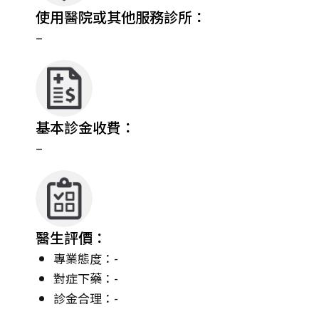
使用醫院或其他服務診所：
–
基本診金收費：
–
醫生評價：
專業態度：-
對症下藥：-
診金合理：-