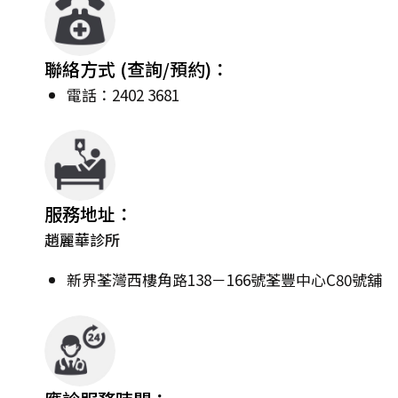
聯絡方式 (查詢/預約)：
電話：2402 3681
服務地址：
趙麗華診所
新界荃灣西樓角路138－166號荃豐中心C80號舖