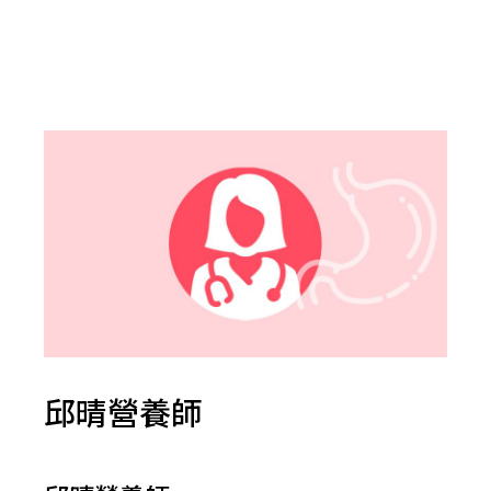
邱晴營養師