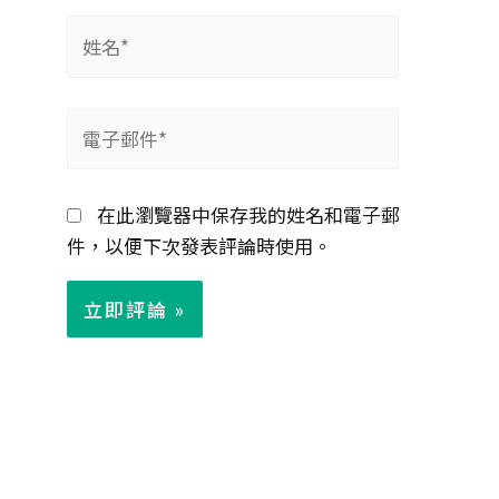
姓
名
*
電
子
郵
在此瀏覽器中保存我的姓名和電子郵
件
件，以便下次發表評論時使用。
*