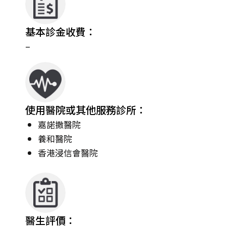
基本診金收費：
–
使用醫院或其他服務診所：
嘉諾撒醫院
養和醫院
香港浸信會醫院
醫生評價：