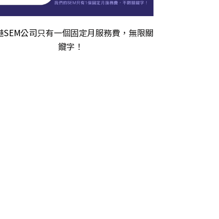
港
SEM公司
只有一個固定月服務費，無限關
𨫡字！