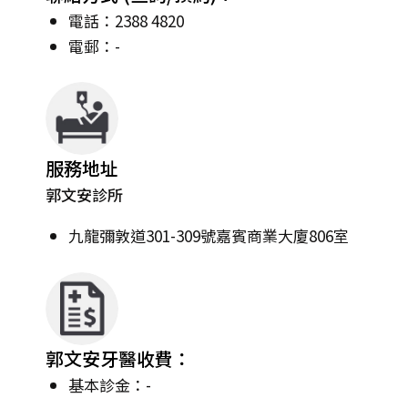
電話：2388 4820
電郵：-
服務地址
郭文安診所
九龍彌敦道301-309號嘉賓商業大廈806室
郭文安牙醫收費：
基本診金：-