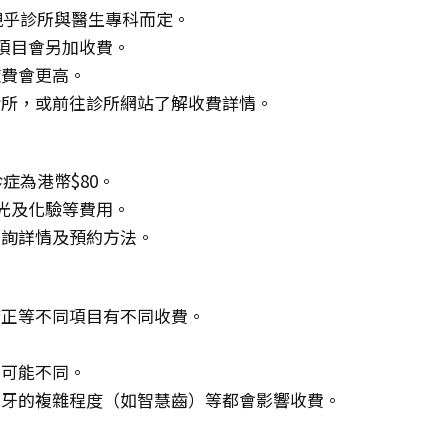
，視乎診所與醫生專科而定。
項目會另加收費。
症費會更高。
診所，或前往診所網站了解收費詳情。
症為港幣$80。
X光及化驗等費用。
查詢詳情及預約方法。
矯正等不同項目有不同收費。
。
費可能不同。
脫牙的複雜程度（如智慧齒）等都會影響收費。