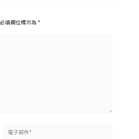
必填欄位標示為 *
電
子