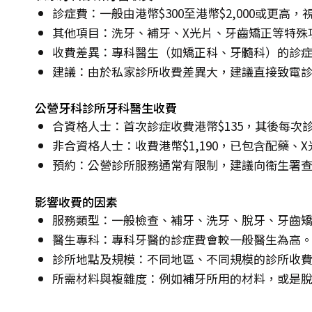
診症費：一般由港幣$300至港幣$2,000或更高
其他項目：洗牙、補牙、X光片、牙齒矯正等特殊
收費差異：專科醫生（如矯正科、牙髓科）的診
建議：由於私家診所收費差異大，建議直接致電
公營牙科診所牙科醫生收費
合資格人士：首次診症收費港幣$135，其後每次診
非合資格人士：收費港幣$1,190，已包含配藥、
預約：公營診所服務通常有限制，建議向衞生署
影響收費的因素
服務類型：一般檢查、補牙、洗牙、脫牙、牙齒
醫生專科：專科牙醫的診症費會較一般醫生為高
診所地點及規模：不同地區、不同規模的診所收
所需材料與複雜度：例如補牙所用的材料，或是