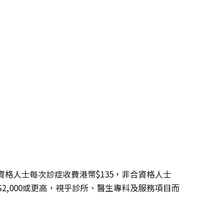
格人士每次診症收費港幣$135，非合資格人士
幣$2,000或更高，視乎診所、醫生專科及服務項目而