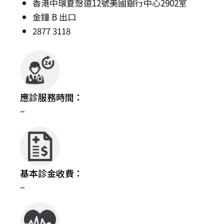
香港中環夏愨道12號美國銀行中心2902室
金鐘 B 出口
2877 3118
應診服務時間：
–
基本診金收費：
–