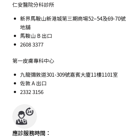
仁安醫院分科診所
新界馬鞍山新港城第三期商場52–54及69-70號
地舖
馬鞍山 B 出口
2608 3377
第一皮膚專科中心
九龍彌敦道301-309號嘉賓大廈11樓1101室
佐敦 A 出口
2332 3156
應診服務時間：