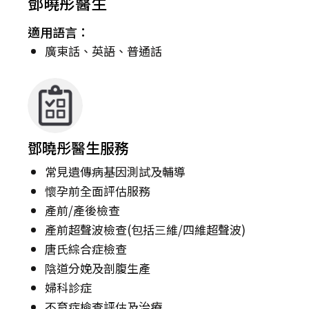
鄧曉彤醫生
適用語言：
廣東話、英語、普通話
鄧曉彤醫生服務
常見遺傳病基因測試及輔導
懷孕前全面評估服務
產前/產後檢查
產前超聲波檢查(包括三維/四維超聲波)
唐氏綜合症檢查
陰道分娩及剖腹生產
婦科診症
不育症檢查評估及治療