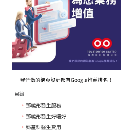
我們做的
網頁設計
都有Google推薦排名！
目錄
鄧曉彤醫生服務
鄧曉彤醫生好唔好
婦產科醫生費用