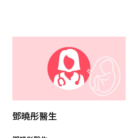
鄧曉彤醫生