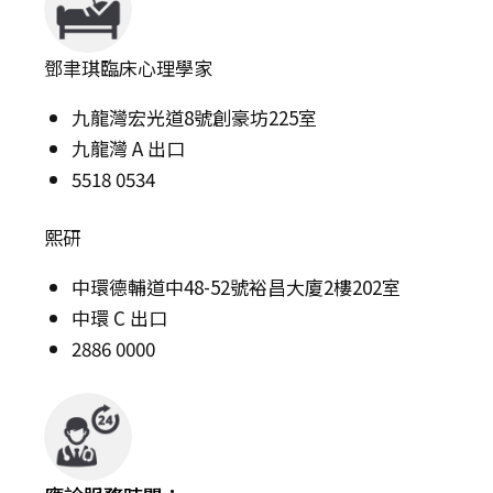
鄧聿琪臨床心理學家
九龍灣宏光道8號創豪坊225室
九龍灣 A 出口
5518 0534
熙研
中環德輔道中48-52號裕昌大廈2樓202室
中環 C 出口
2886 0000