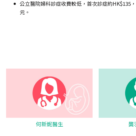
公立醫院婦科診症收費較低，首次診症約HK$135，其後
元。
何新妮醫生
龔