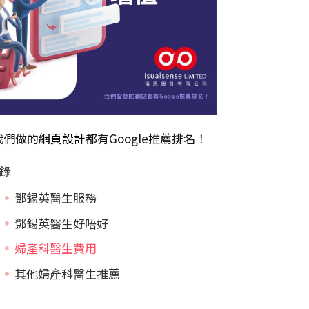
我們做的
網頁設計
都有Google推薦排名！
錄
鄧錫英醫生服務
鄧錫英醫生好唔好
婦產科醫生費用
其他婦產科醫生推薦