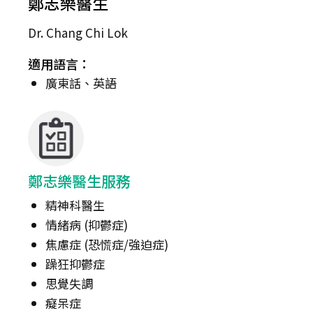
鄭志樂醫生
Dr. Chang Chi Lok
適用語言：
廣東話、英語
鄭志樂醫生服務
精神科醫生
情緒病 (抑鬱症)
焦慮症 (恐慌症/強迫症)
躁狂抑鬱症
思覺失調
癡呆症