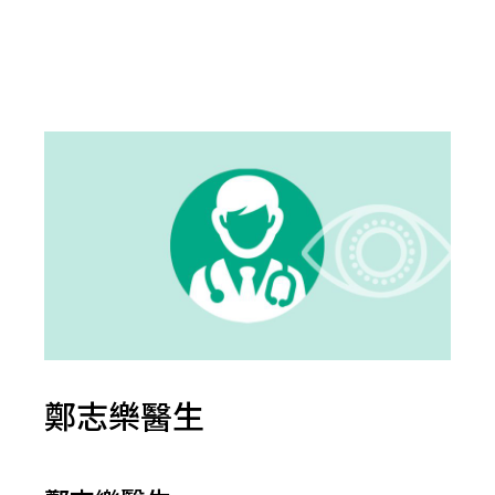
鄭志樂醫生