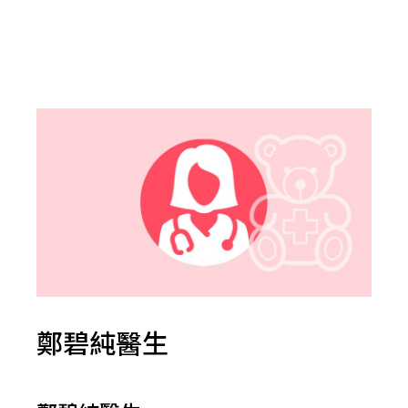
鄭碧純醫生