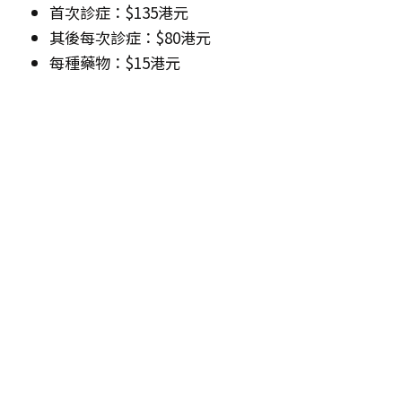
首次診症：$135港元
其後每次診症：$80港元
每種藥物：$15港元