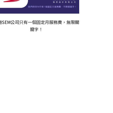
港
SEM公司
只有一個固定月服務費，無限關
𨫡字！