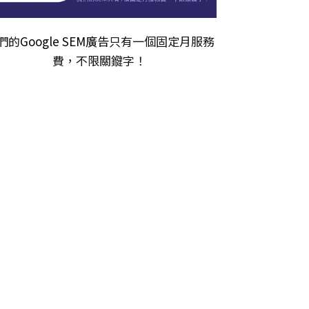
們的
Google SEM廣告
只有一個固定月服務
費，不限關𨫡字！