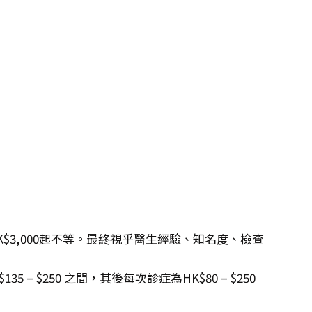
K$3,000起不等。最終視乎醫生經驗、知名度、檢查
 $250 之間，其後每次診症為HK$80 – $250
。