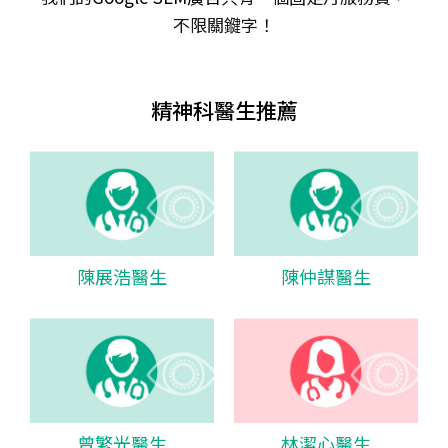
不限關𨫡字！
精神科醫生推薦
陳展浩醫生
陳仲謀醫生
曾繁光醫生
林潔心醫生