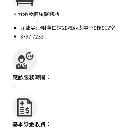
內分泌及糖尿醫務所
九龍尖沙咀漢口道28號亞太中心9樓912室
3797 7233
應診服務時間：
–
基本診金收費：
–