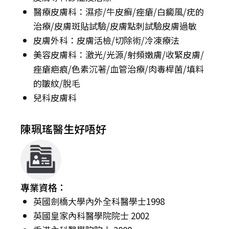
醫療皮膚科：濕疹/牛皮癬/痤瘡/白癜風/疣的
治療/皮膚斑貼試驗/皮膚點刺試驗皮膚過敏
皮膚外科：皮膚活檢/切除術/冷凍療法
美容皮膚科：激光/光源/射頻嫩膚/收緊皮膚/
痤瘡疤痕/色素沉著/血管治療/肉毒桿菌/填料
的皺紋/脫毛
兒科皮膚科
陳珮瑤醫生好唔好
專業資格：
英國劍橋大學內外全科醫學士1998
英國皇家內科醫學院院士 2002