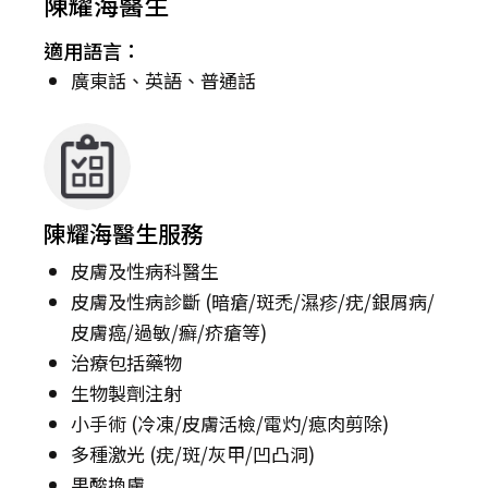
陳耀海醫生
適用語言：
廣東話、英語、普通話
陳耀海醫生服務
皮膚及性病科醫生
皮膚及性病診斷 (暗瘡/斑禿/濕疹/疣/銀屑病/
皮膚癌/過敏/癬/疥瘡等)
治療包括藥物
生物製劑注射
小手術 (冷凍/皮膚活檢/電灼/瘜肉剪除)
多種激光 (疣/斑/灰甲/凹凸洞)
果酸換膚