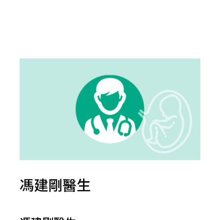
馮建剛醫生