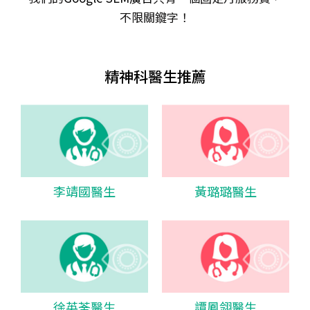
不限關𨫡字！
精神科醫生推薦
李靖國醫生
黃璐璐醫生
徐英荃醫生
譚鳳翎醫生