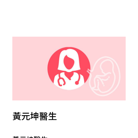
黃元坤醫生