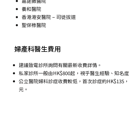
嘉諾撒醫院
養和醫院
香港港安醫院 – 司徒拔道
聖保祿醫院
婦產科醫生費用
建議致電診所詢問有關最新收費詳情。
私家診所一般由HK$800起，視乎醫生經驗、知名
公立醫院婦科診症收費較低，首次診症約HK$135，其後
元。