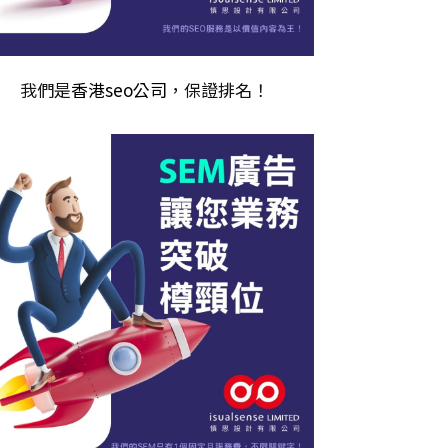
我們是
香港seo公司
，保證排名！