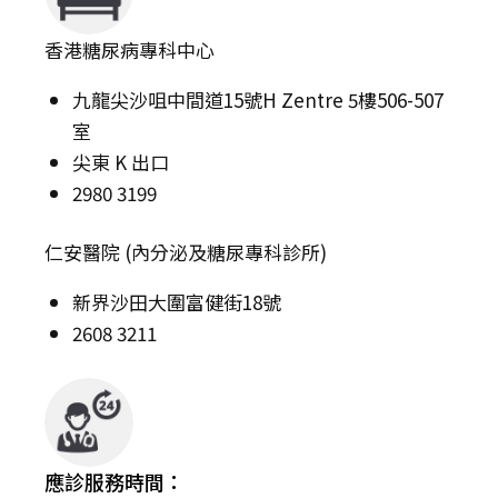
香港糖尿病專科中心
九龍尖沙咀中間道15號H Zentre 5樓506-507
室
尖東 K 出口
2980 3199
仁安醫院 (內分泌及糖尿專科診所)
新界沙田大圍富健街18號
2608 3211
應診服務時間：