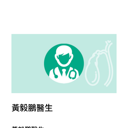
黃毅鵬醫生