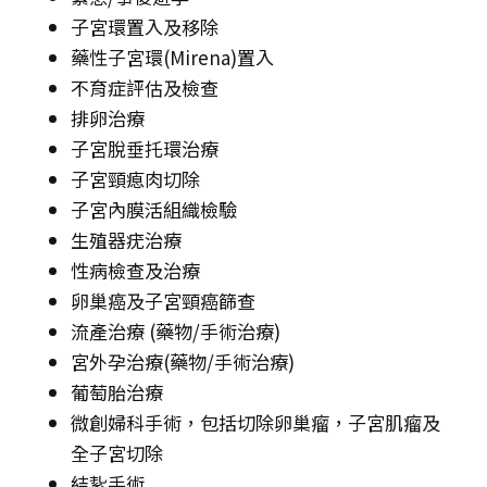
子宮環置入及移除
藥性子宮環(Mirena)置入
不育症評估及檢查
排卵治療
子宮脫垂托環治療
子宮頸瘜肉切除
子宮內膜活組織檢驗
生殖器疣治療
性病檢查及治療
卵巢癌及子宮頸癌篩查
流產治療 (藥物/手術治療)
宮外孕治療(藥物/手術治療)
葡萄胎治療
微創婦科手術，包括切除卵巢瘤，子宮肌瘤及
全子宮切除
結紥手術