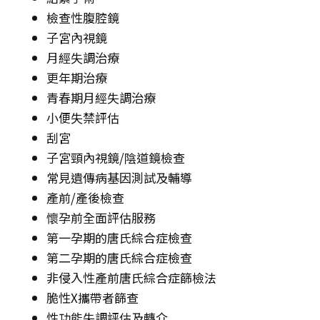
檢查性腹腔鏡
子宮內視鏡
月經失調治療
更年期治療
青春期月經失調治療
小便失禁評估
刮宮
子宮頸內視鏡/陰道鏡檢查
常見遺傳病基因測試及輔導
產前/產後檢查
懷孕前全面評估服務
第一孕期的唐氏綜合症檢查
第二孕期的唐氏綜合症檢查
非侵入性產前唐氏綜合症篩檢法
脆性X攜帶者篩查
性功能失調評估及轉介