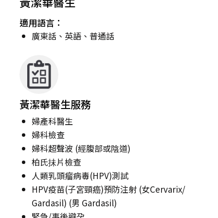
黃潔華醫生
適用語言：
廣東話、英語、普通話
黃潔華醫生服務
婦產科醫生
婦科檢查
婦科超聲波 (經腹部或陰道)
柏氏抺片檢查
人類乳頭瘤病毒(HPV)測試
HPV疫苗(子宮頸癌)預防注射 (女Cervarix/
Gardasil) (男 Gardasil)
緊急/事後避孕