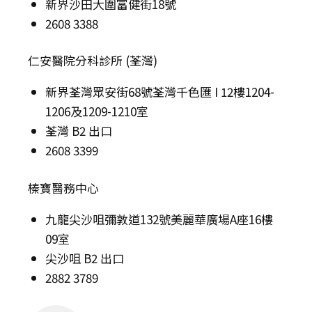
新界沙田大圍富健街18號
2608 3388
仁安醫院分科診所 (荃灣)
新界荃灣眾安街68號荃灣千色匯 I 12樓1204-
1206及1209-1210室
荃灣 B2 出口
2608 3399
榛寶醫務中心
九龍尖沙咀彌敦道132號美麗華廣場A座16樓
09室
尖沙咀 B2 出口
2882 3789