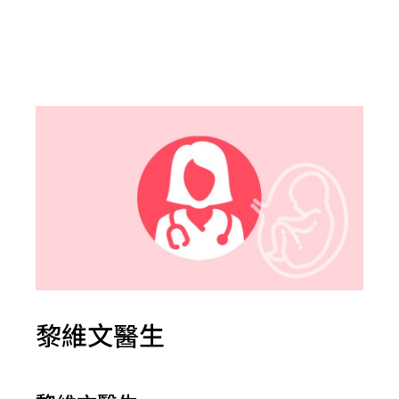
黎維文醫生