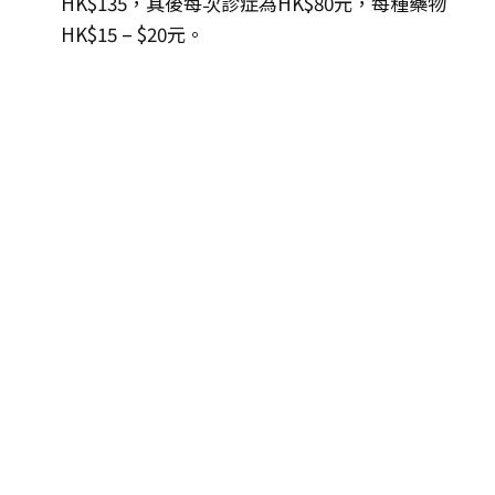
HK$135，其後每次診症為HK$80元，每種藥物
HK$15 – $20元。