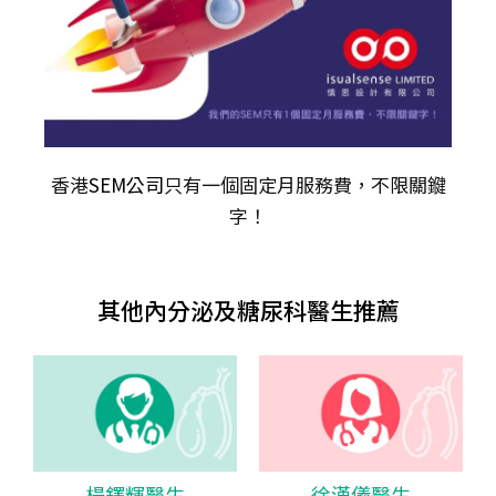
香港
SEM公司
只有一個固定月服務費，不限關𨫡
字！
其他內分泌及糖尿科醫生推薦
楊鐸輝醫生
徐漢儀醫生