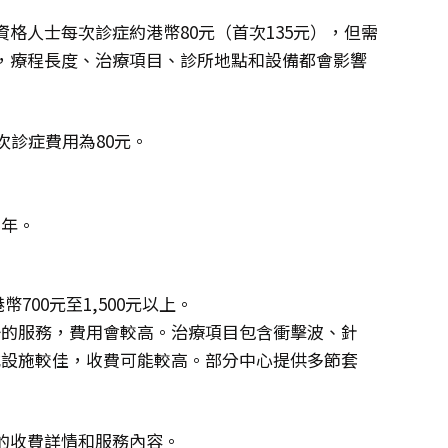
格人士每次診症約港幣80元（首次135元），但需
，療程長度、治療項目、診所地點和設備都會影響
次診症費用為80元。
。
半年。
00元至1,500元以上。
一的服務，費用會較高。治療項目包含衝擊波、針
或設施較佳，收費可能較高。部分中心提供多節套
的收費詳情和服務內容。