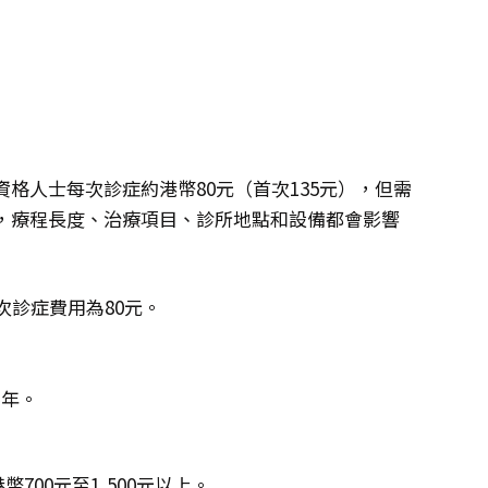
格人士每次診症約港幣80元（首次135元），但需
，療程長度、治療項目、診所地點和設備都會影響
次診症費用為80元。
。
半年。
00元至1,500元以上。