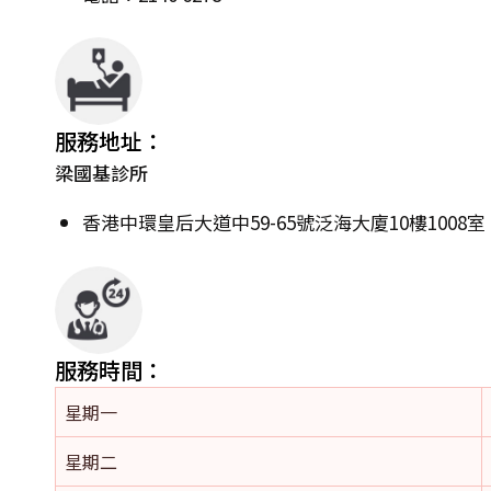
服務地址：
梁國基診所
香港中環皇后大道中59-65號泛海大廈10樓1008室
服務時間：
星期一
星期二