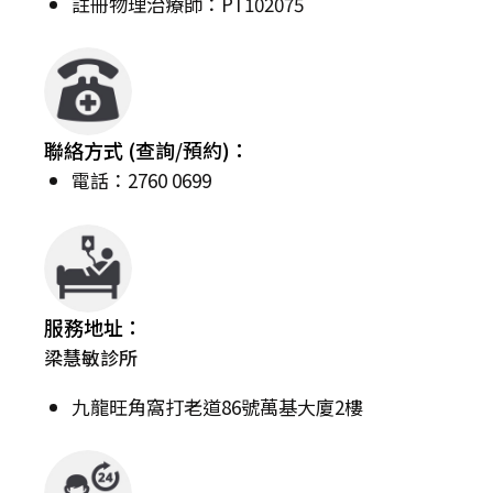
註冊物理治療師：PT102075
聯絡方式 (查詢/預約)：
電話：2760 0699
服務地址：
梁慧敏診所
九龍旺角窩打老道86號萬基大廈2樓