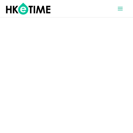
Skip
MAI
to
ME
content