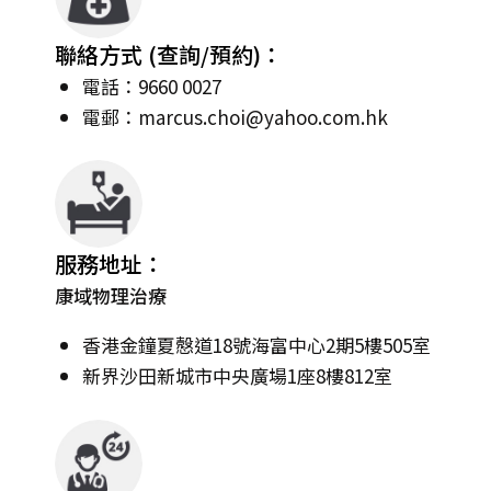
聯絡方式 (查詢/預約)：
電話：9660 0027
電郵：
marcus.choi@yahoo.com.hk
服務地址：
康域物理治療
香港金鐘夏慤道18號海富中心2期5樓505室
新界沙田新城市中央廣場1座8樓812室