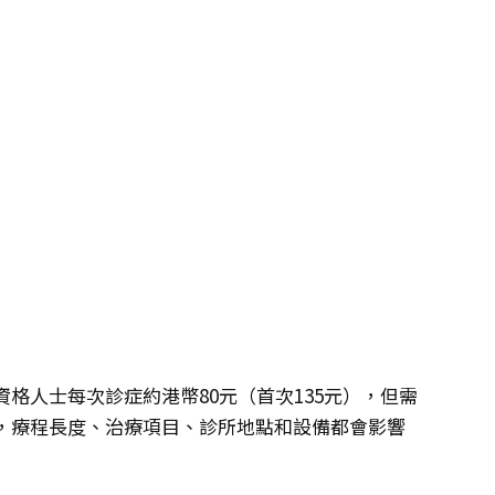
格人士每次診症約港幣80元（首次135元），但需
，療程長度、治療項目、診所地點和設備都會影響