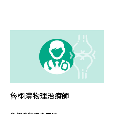
魯栩灃物理治療師