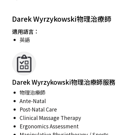
Darek Wyrzykowski物理治療師
適用語言：
英語
Darek Wyrzykowski物理治療師服務
物理治療師
Ante-Natal
Post-Natal Care
Clinical Massage Therapy
Ergonomics Assessment
Manipulative Physiotherapy / Sports