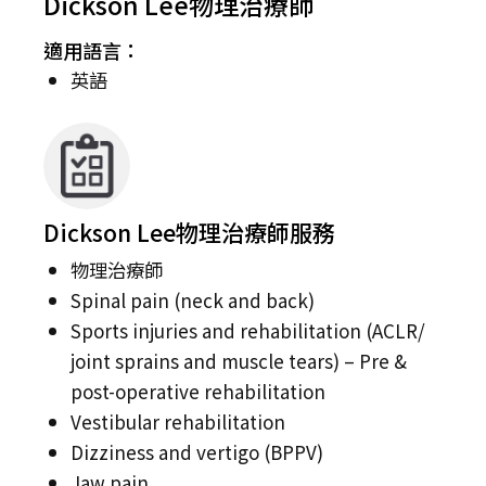
Dickson Lee物理治療師
適用語言：
英語
Dickson Lee物理治療師服務
物理治療師
Spinal pain (neck and back)
Sports injuries and rehabilitation (ACLR/
joint sprains and muscle tears) – Pre &
post-operative rehabilitation
Vestibular rehabilitation
Dizziness and vertigo (BPPV)
Jaw pain