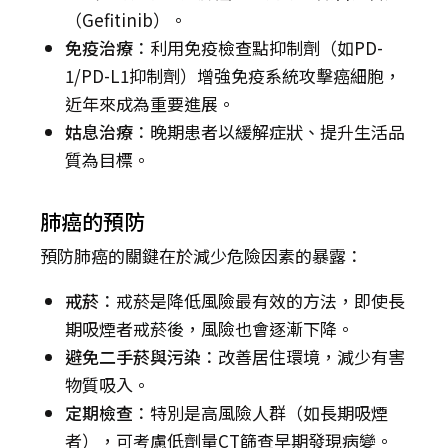
（Gefitinib）。
免疫治療
：利用免疫檢查點抑制劑（如PD-
1/PD-L1抑制劑）增強免疫系統攻擊癌細胞，
近年來成為重要進展。
姑息治療
：晚期患者以緩解症狀、提升生活品
質為目標。
肺癌的預防
預防肺癌的關鍵在於減少危險因素的暴露：
戒菸
：戒菸是降低風險最有效的方法，即使長
期吸煙者戒菸後，風險也會逐漸下降。
避免二手菸與污染
：改善居住環境，減少有害
物質吸入。
定期檢查
：特別是高風險人群（如長期吸煙
者），可考慮低劑量CT篩查早期發現病變。