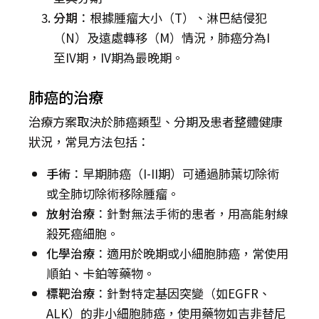
分期
：根據腫瘤大小（T）、淋巴結侵犯
（N）及遠處轉移（M）情況，肺癌分為I
至IV期，IV期為最晚期。
肺癌的治療
治療方案取決於肺癌類型、分期及患者整體健康
狀況，常見方法包括：
手術
：早期肺癌（I-II期）可通過肺葉切除術
或全肺切除術移除腫瘤。
放射治療
：針對無法手術的患者，用高能射線
殺死癌細胞。
化學治療
：適用於晚期或小細胞肺癌，常使用
順鉑、卡鉑等藥物。
標靶治療
：針對特定基因突變（如EGFR、
ALK）的非小細胞肺癌，使用藥物如吉非替尼