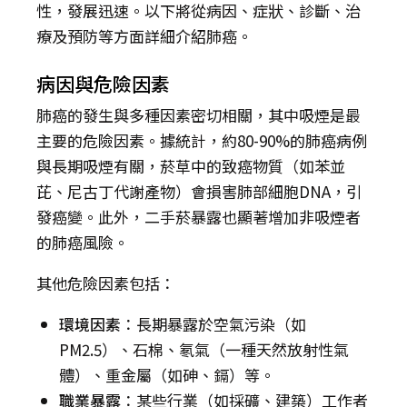
性，發展迅速。以下將從病因、症狀、診斷、治
療及預防等方面詳細介紹肺癌。
病因與危險因素
肺癌的發生與多種因素密切相關，其中吸煙是最
主要的危險因素。據統計，約80-90%的肺癌病例
與長期吸煙有關，菸草中的致癌物質（如苯並
芘、尼古丁代謝產物）會損害肺部細胞DNA，引
發癌變。此外，二手菸暴露也顯著增加非吸煙者
的肺癌風險。
其他危險因素包括：
環境因素
：長期暴露於空氣污染（如
PM2.5）、石棉、氡氣（一種天然放射性氣
體）、重金屬（如砷、鎘）等。
職業暴露
：某些行業（如採礦、建築）工作者