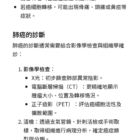
若癌細胞轉移，可能出現骨痛、頭痛或黃疸等
症狀。
肺癌的診斷
肺癌的診斷通常需要結合影像學檢查與組織學確
診：
影像學檢查
：
X光：初步篩查肺部異常陰影。
電腦斷層掃描（CT）：更精確地顯示
腫瘤大小、位置及轉移情況。
正子造影（PET）：評估癌細胞活性及
擴散範圍。
活檢
：透過支氣管鏡、針刺活檢或手術取
樣，取得組織進行病理分析，確定癌症類
型與分期。