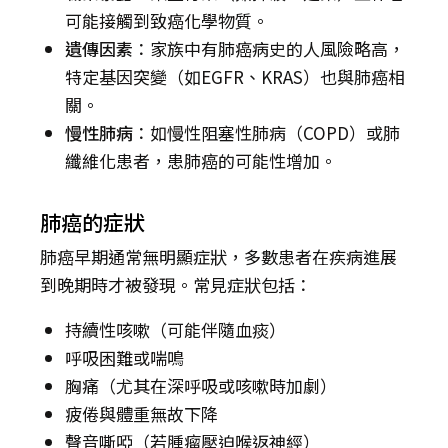
可能接觸到致癌化學物質。
遺傳因素
：家族中有肺癌病史的人風險略高，
特定基因突變（如EGFR、KRAS）也與肺癌相
關。
慢性肺病
：如慢性阻塞性肺病（COPD）或肺
纖維化患者，患肺癌的可能性增加。
肺癌的症狀
肺癌早期通常無明顯症狀，多數患者在疾病進展
到晚期時才被發現。常見症狀包括：
持續性咳嗽（可能伴隨血痰）
呼吸困難或喘鳴
胸痛（尤其在深呼吸或咳嗽時加劇）
疲倦與體重無故下降
聲音嘶啞（若腫瘤壓迫喉返神經）