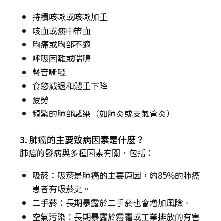
持續咳嗽或咳嗽加重
咳血或痰中帶血
胸痛或胸部不適
呼吸困難或喘鳴
聲音嘶啞
食慾減退和體重下降
疲勞
頻繁的肺部感染（如肺炎或支氣管炎）
3. 肺癌的主要致病因素是什麼？
肺癌的發病與多種因素有關，包括：
吸菸
：吸菸是肺癌的主要原因，約85%的肺癌
患者有吸菸史。
二手菸
：長期暴露於二手菸也會增加風險。
空氣污染
：長期暴露於霧霾或工業排放的有害