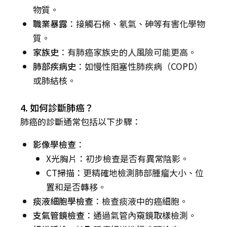
物質。
職業暴露
：接觸石棉、氡氣、砷等有害化學物
質。
家族史
：有肺癌家族史的人風險可能更高。
肺部疾病史
：如慢性阻塞性肺疾病（COPD）
或肺結核。
4. 如何診斷肺癌？
肺癌的診斷通常包括以下步驟：
影像學檢查
：
X光胸片：初步檢查是否有異常陰影。
CT掃描：更精確地檢測肺部腫瘤大小、位
置和是否轉移。
痰液細胞學檢查
：檢查痰液中的癌細胞。
支氣管鏡檢查
：通過氣管內窺鏡取樣檢測。