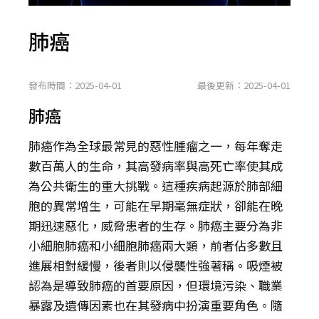
肺癌
發布時間：2025-04-01
最後更新：2025-04-01
肺癌
肺癌作為全球最常見的惡性腫瘤之一，每年奪走
數百萬人的生命，其高發病率與高死亡率使其成
為公共衛生的重大挑戰。這種疾病起源於肺部細
胞的異常增生，可能在早期毫無症狀，卻能在晚
期迅速惡化，威脅患者的生存。肺癌主要分為非
小細胞肺癌和小細胞肺癌兩大類，前者佔多數且
進展相對緩慢，後者則以侵襲性強著稱。吸煙被
認為是導致肺癌的首要原因，但環境污染、職業
暴露及遺傳因素也在其發病中扮演重要角色。隨