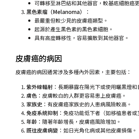
可轉移至淋巴結和其他器官，較基底細胞癌
黑色素瘤（Melanoma）
：
最嚴重但較少見的皮膚癌類型。
起源於產生黑色素的黑色素細胞。
具有高度轉移性，容易擴散到其他器官。
皮膚癌的病因
皮膚癌的病因通常涉及多種內外因素，主要包括：
紫外線輻射
：長期暴露在陽光下或使用曬黑燈和
膚色
：皮膚較白的人群更容易患上皮膚癌。
家族史
：有皮膚癌家族史的人患病風險較高。
免疫系統抑制
：免疫功能低下者（如移植患者或
年齡
：隨著年齡增長，皮膚癌風險增加。
既往皮膚病變
：如日光角化病或其他皮膚損傷。