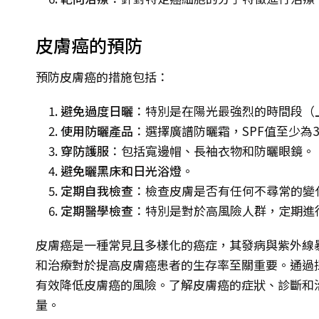
皮膚癌的預防
預防皮膚癌的措施包括：
避免過度日曬
：特別是在陽光最強烈的時間段（上
使用防曬產品
：選擇廣譜防曬霜，SPF值至少為
穿防護服
：包括寬邊帽、長袖衣物和防曬眼鏡。
避免曬黑床和日光浴燈
。
定期自我檢查
：檢查皮膚是否有任何不尋常的變
定期醫學檢查
：特別是對於高風險人群，定期進
皮膚癌是一種常見且多樣化的癌症，其發病與紫外線
和治療對於提高皮膚癌患者的生存率至關重要。通過
有效降低皮膚癌的風險。了解皮膚癌的症狀、診斷和
量。