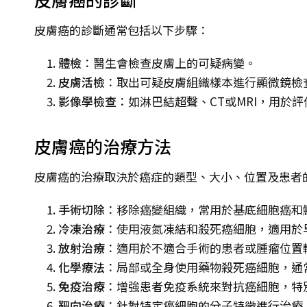
皮膚癌的診斷通常包括以下步驟：
體檢
：醫生會檢查皮膚上的可疑病變。
皮膚活檢
：取出可疑皮膚組織樣本進行顯微鏡檢
影像學檢查
：如淋巴結超聲、CT或MRI，用於
皮膚癌的治療方法
皮膚癌的治療取決於癌症的類型、大小、位置及患者
手術切除
：移除癌變組織，常用於基底細胞癌和
冷凍治療
：使用液氮凍結和殺死癌細胞，適用於
放射治療
：適用於不適合手術的患者或腫瘤位置
化學療法
：局部或全身使用藥物殺死癌細胞，通
免疫治療
：增強患者免疫系統來對抗癌細胞，特
靶向治療
：針對特定癌細胞的分子特徵進行治療