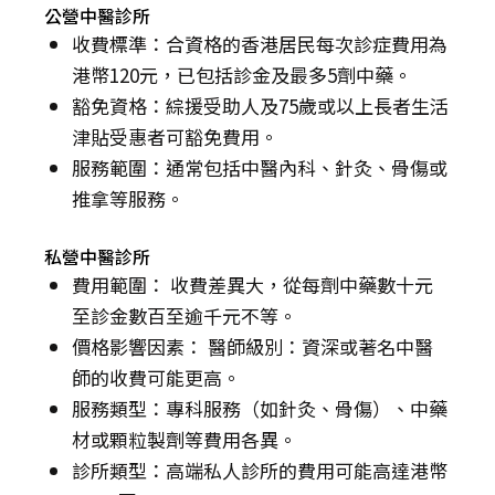
公營中醫診所
收費標準：合資格的香港居民每次診症費用為
港幣120元，已包括診金及最多5劑中藥。
豁免資格：綜援受助人及75歲或以上長者生活
津貼受惠者可豁免費用。
服務範圍：通常包括中醫內科、針灸、骨傷或
推拿等服務。
私營中醫診所
費用範圍： 收費差異大，從每劑中藥數十元
至診金數百至逾千元不等。
價格影響因素： 醫師級別：資深或著名中醫
師的收費可能更高。
服務類型：專科服務（如針灸、骨傷）、中藥
材或顆粒製劑等費用各異。
診所類型：高端私人診所的費用可能高達港幣