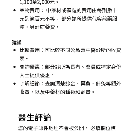
1,100至2,000元。
藥物費用： 中藥材或顆粒的費用由每劑數十
元到逾百元不等。 部分診所提供代客煎藥服
務，另計煎藥費。
建議
比較費用：可比較不同公私營中醫診所的收費
表。
查詢優惠：部分診所為長者、會員或特定身份
人士提供優惠。
了解細節：查詢清楚診金、藥費、針灸等額外
收費，以及中藥材的種類和劑量。
醫生評論
您的電子郵件地址不會被公開。 必填欄位標