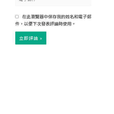
子
郵
在此瀏覽器中保存我的姓名和電子郵
件
件，以便下次發表評論時使用。
*