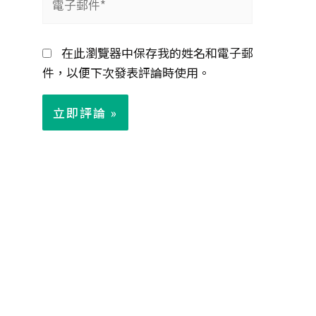
子
郵
在此瀏覽器中保存我的姓名和電子郵
件
件，以便下次發表評論時使用。
*