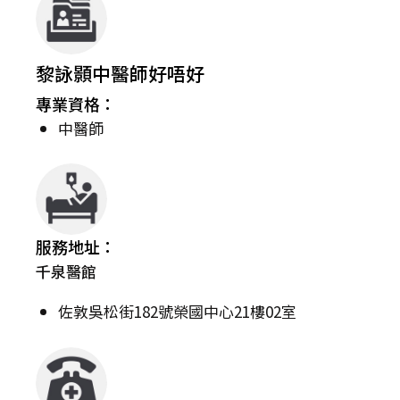
黎詠顥中醫師好唔好
專業資格：
中醫師
服務地址：
千泉醫館
佐敦吳松街182號榮國中心21樓02室