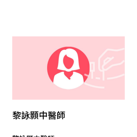
黎詠顥中醫師