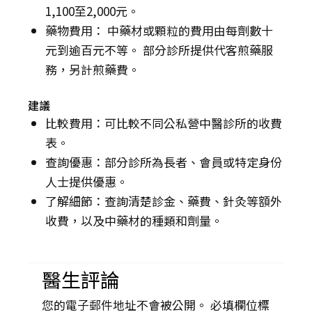
1,100至2,000元。
藥物費用： 中藥材或顆粒的費用由每劑數十
元到逾百元不等。 部分診所提供代客煎藥服
務，另計煎藥費。
建議
比較費用：可比較不同公私營中醫診所的收費
表。
查詢優惠：部分診所為長者、會員或特定身份
人士提供優惠。
了解細節：查詢清楚診金、藥費、針灸等額外
收費，以及中藥材的種類和劑量。
醫生評論
您的電子郵件地址不會被公開。 必填欄位標