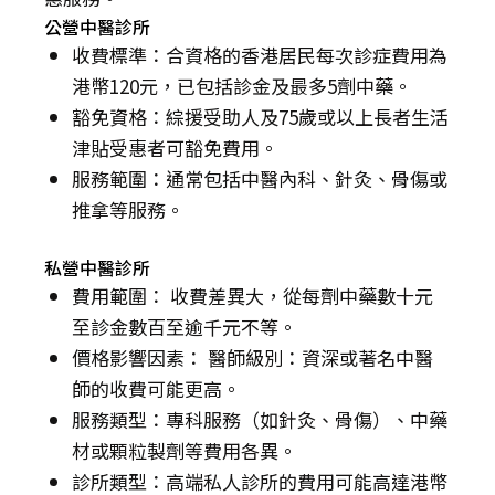
公營中醫診所
收費標準：合資格的香港居民每次診症費用為
港幣120元，已包括診金及最多5劑中藥。
豁免資格：綜援受助人及75歲或以上長者生活
津貼受惠者可豁免費用。
服務範圍：通常包括中醫內科、針灸、骨傷或
推拿等服務。
私營中醫診所
費用範圍： 收費差異大，從每劑中藥數十元
至診金數百至逾千元不等。
價格影響因素： 醫師級別：資深或著名中醫
師的收費可能更高。
服務類型：專科服務（如針灸、骨傷）、中藥
材或顆粒製劑等費用各異。
診所類型：高端私人診所的費用可能高達港幣