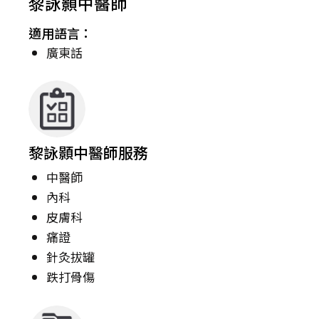
黎詠顥中醫師
適用語言：
廣東話
黎詠顥中醫師服務
中醫師
內科
皮膚科
痛證
針灸拔罐
跌打骨傷