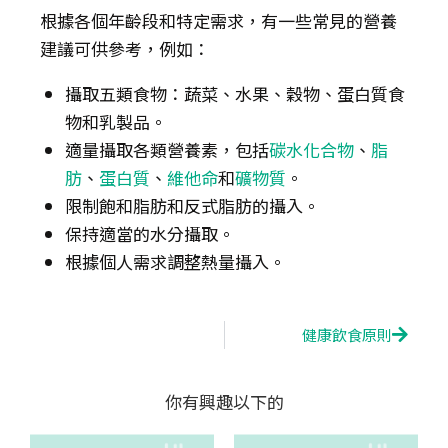
根據各個年齡段和特定需求，有一些常見的營養
建議可供參考，例如：
攝取五類食物：蔬菜、水果、穀物、蛋白質食
物和乳製品。
適量攝取各類營養素，包括
碳水化合物
、
脂
肪
、
蛋白質
、
維他命
和
礦物質
。
限制飽和脂肪和反式脂肪的攝入。
保持適當的水分攝取。
根據個人需求調整熱量攝入。
Next
健康飲食原則
你有興趣以下的