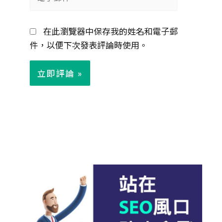
子
郵
在此瀏覽器中保存我的姓名和電子郵
件
件，以便下次發表評論時使用。
*