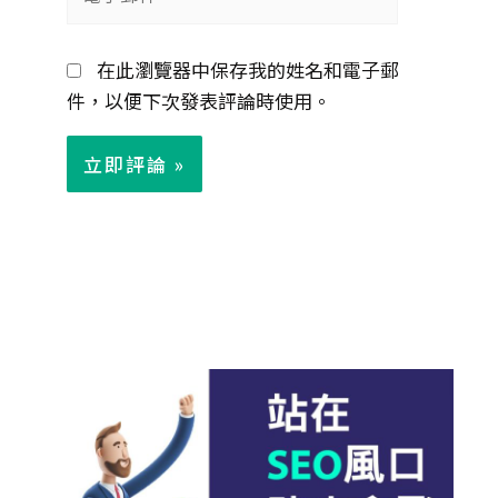
子
郵
在此瀏覽器中保存我的姓名和電子郵
件
件，以便下次發表評論時使用。
*