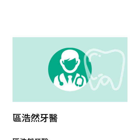
區浩然牙醫