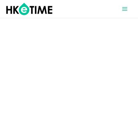
Skip
MAI
to
ME
content