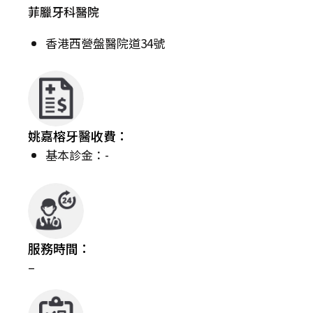
菲臘牙科醫院
香港西營盤醫院道34號
姚嘉榕牙醫收費：
基本診金：-
服務時間：
–