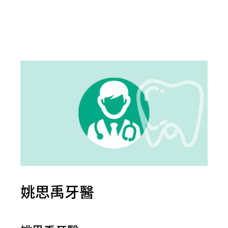
姚思禹牙醫