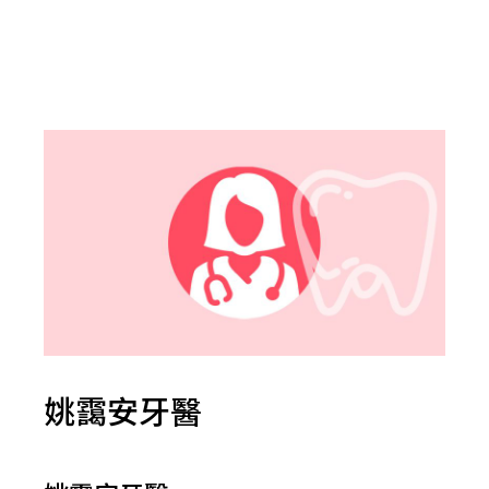
姚靄安牙醫