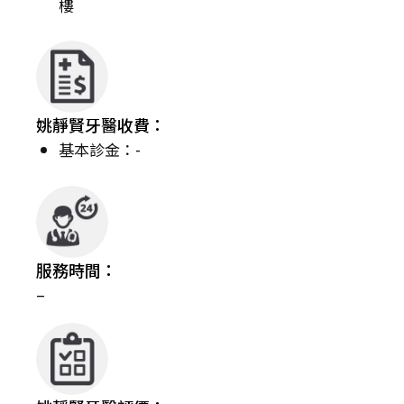
樓
姚靜賢牙醫收費：
基本診金：-
服務時間：
–